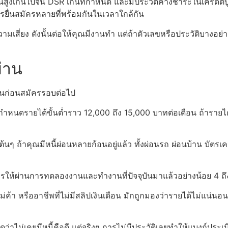
นี้สูงเกินไปจน DSR เกินที่กำหนด และมีประวัติค้างชำระในเครดิตบูโ
การยื่นสมัครหลายที่พร้อมกันในเวลาใกล้กัน
่ยง ดังนั้นต่อให้คุณมีงานทำ แต่ถ้าตัวเลขหรือประวัติบางอย่าง
ผ่าน
ดไหนก่อนสมัครรอบต่อไป
หนดรายได้ขั้นต่ำราว 12,000 ถึง 15,000 บาทต่อเดือน ถ้ารายได้ต
บต้นๆ ถ้าคุณมีหนี้ผ่อนหลายก้อนอยู่แล้ว ทั้งผ่อนรถ ผ่อนบ้าน บัตรเ
รให้ผ่านการทดลองงานและทำงานที่ปัจจุบันมาแล้วอย่างน้อย 4 ถ
่ค้า หรืออาชีพที่ไม่มีสลิปเงินเดือน มักถูกมองว่ารายได้ไม่แน่นอ
่าไม่เคยมีหนี้คือดี แต่จริงๆ การไม่มีประวัติเลยทำให้แบงก์ประเมิ