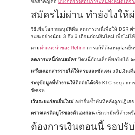
ข้อสำคัญคือ
แบงก์ตรวจสอบภาระหนี้ทั้งหมดได้จา
สมัครไม่ผ่าน ทำยังไงให้
วิธีเพิ่มโอกาสอนุมัติคือ ลดภาระหนี้เพื่อให้ DSR ต่
ระยะอย่างน้อย 3 ถึง 6 เดือนก่อนยื่นใหม่ เพื่อไม่ให้
ตาม
คำแนะนำของ Refinn
การแก้ที่ต้นเหตุก่อนยื
ลดภาระหนี้ก่อนสมัคร
ปิดหนี้ก้อนเล็กที่พอปิดได้
เตรียมเอกสารรายได้ให้ครบและชัดเจน
สลิปเงินเดื
ระบุข้อมูลที่ทำงานให้ติดต่อได้จริง
KTC ระบุว่าการ
ชัดเจน
เว้นระยะก่อนยื่นใหม่
อย่ายื่นซ้ำทันทีหลังถูกปฏิเสธ
ตรวจเครดิตบูโรของตัวเองก่อน
เช็กว่ามีหนี้ค้างห
ต้องการเงินตอนนี้ รอปรั