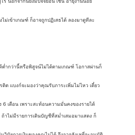
ร นอกจากนี้ยังมีปัจจัยอื่น เช่น อายุงานน้อย
ไม่เข้าเกณฑ์ ก็อาจถูกปฏิเสธได้ ลองมาดูทีละ
่ำกว่านี้หรือพิสูจน์ไม่ได้ตามเกณฑ์ โอกาสผ่านก็
ครดิต แบงก์จะมองว่าคุณรับภาระเพิ่มไม่ไหว เดี๋ยว
ึง 6 เดือน เพราะสะท้อนความมั่นคงของรายได้
น ถ้าไม่มีรายการเดินบัญชีที่สม่ำเสมอมาแสดง ก็
นวินัยการเงินของคุณไม่ได้ จึงอาจลังเลที่จะอนุมัติ