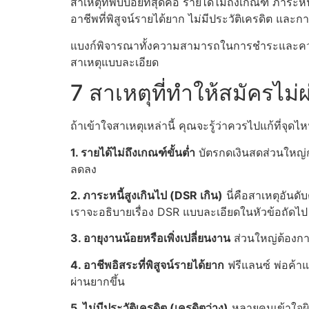
สาเหตุที่พบบ่อยที่สุดคือ รายได้ไม่ถึงเกณฑ์ ภาระห
อาชีพที่พิสูจน์รายได้ยาก ไม่มีประวัติเครดิต และ
แบงก์พิจารณาทั้งความสามารถในการชำระและความเสี
สาเหตุแบบละเอียด
7 สาเหตุที่ทำให้สมัครไม่
ถ้าเข้าใจสาเหตุเหล่านี้ คุณจะรู้ว่าควรไปแก้ที่จุ
1. รายได้ไม่ถึงเกณฑ์ขั้นต่ำ
บัตรกดเงินสดส่วนใหญ่กำ
ลดลง
2. ภาระหนี้สูงเกินไป (DSR เกิน)
นี่คือสาเหตุอันดั
เราจะอธิบายเรื่อง DSR แบบละเอียดในหัวข้อถัดไป
3. อายุงานน้อยหรือเพิ่งเปลี่ยนงาน
ส่วนใหญ่ต้องกา
4. อาชีพอิสระที่พิสูจน์รายได้ยาก
ฟรีแลนซ์ พ่อค้าแม
ผ่านยากขึ้น
5. ไม่มีประวัติเครดิต (เครดิตว่าง)
หลายคนเข้าใจผิดว