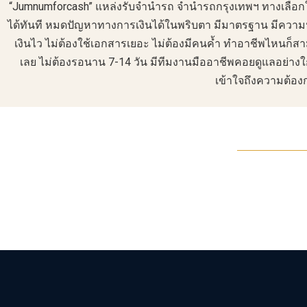
“Jumnumforcash” แหล่งรับ
จำนำรถ
จำนำรถกรุงเทพ
ฯ ทางเลือก
ได้ทันที หมดปัญหาทางการเงินได้ในพริบตา มีมาตรฐาน มีความปลอดภ
เงินไว ไม่ต้องใช้เอกสารเยอะ ไม่ต้องมีคนค้ำ ทำอาชีพไหนก็ส
เลย ไม่ต้องรอนาน 7-14 วัน มีทีมงานมืออาชีพคอยดูแลอย่างใก
เข้าใจถึงความต้องก