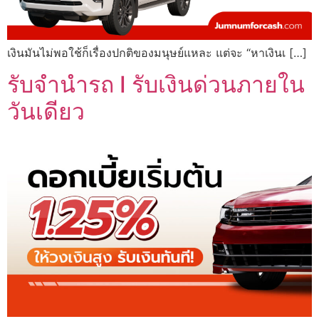
เงินมันไม่พอใช้ก็เรื่องปกติของมนุษย์แหละ แต่จะ “หาเงินเ […]
รับจำนำรถ I รับเงินด่วนภายใน
วันเดียว