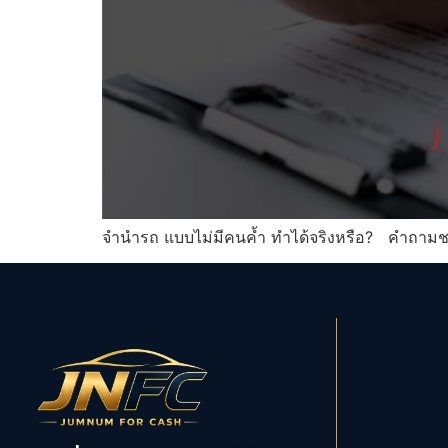
จำนำรถ แบบไม่มีคนค้ำ ทำได้จริงหรือ? คำถามช