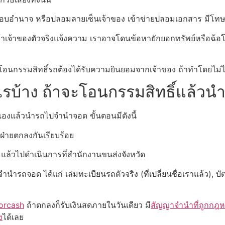
อบอำนาจ หรือปลอมลายเซ็นเจ้าของ เข้าข่ายปลอมเอกสาร มีโทษ
ถ้าเจ้าของตัวจริงแจ้งความ เราอาจโดนข้อหายักยอกทรัพย์หรือฉ้
รโอนกรรมสิทธิ์รถต้องได้รับความยินยอมจากเจ้าของ ถ้าทำโดยไม่
ะไรบ้าง ถ้าจะโอนกรรมสิทธิ์แล้
วเองแล้วนำรถไปจำนำจอด ขั้นตอนมีดังนี้
งฝ่ายตกลงกันเรียบร้อย
 แล้วไปดำเนินการที่สำนักงานขนส่งจังหวัด
ำนำรถจอด ได้แก่ เล่มทะเบียนรถตัวจริง (ที่เปลี่ยนชื่อเราแล้ว),
orcash
ถ้าตกลงก็รับเงินสดภายในวันเดียว มี
สัญญาจำนำที่ถูกกฎ
ง
ได้เลย